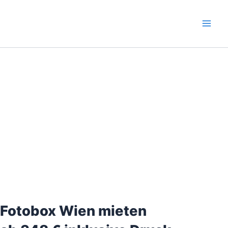
Zum
Mai
Inhalt
Men
springen
Fotobox Wien mieten